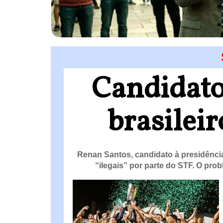
Candidato
brasileir
Renan Santos, candidato à presidênci
“ilegais” por parte do STF. O pro