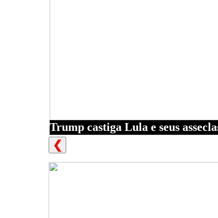
Trump castiga Lula e seus assecla
❮