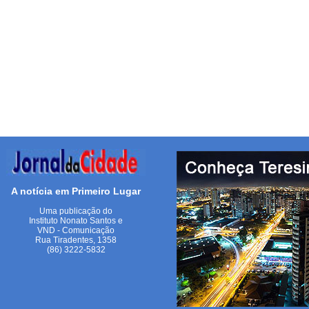
A notícia em Primeiro Lugar
Uma publicação do
Instituto Nonato Santos e
VND - Comunicação
Rua Tiradentes, 1358
(86) 3222-5832