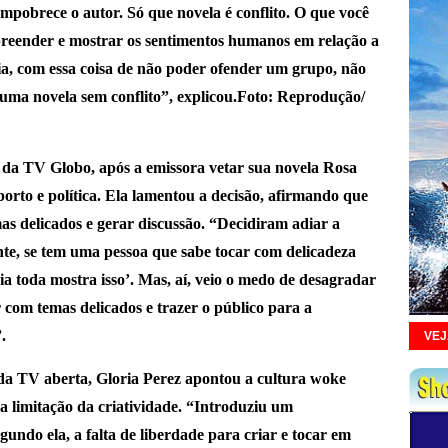
empobrece o autor. Só que novela é conflito. O que você
preender e mostrar os sentimentos humanos em relação a
a, com essa coisa de não poder ofender um grupo, não
uma novela sem conflito”, explicou.Foto: Reprodução/
da TV Globo, após a emissora vetar sua novela Rosa
orto e política. Ela lamentou a decisão, afirmando que
as delicados e gerar discussão. “Decidiram adiar a
ente, se tem uma pessoa que sabe tocar com delicadeza
ria toda mostra isso’. Mas, aí, veio o medo de desagradar
 com temas delicados e trazer o público para a
.
....
VEJ
a da TV aberta, Gloria Perez apontou a cultura woke
a limitação da criatividade. “Introduziu um
undo ela, a falta de liberdade para criar e tocar em