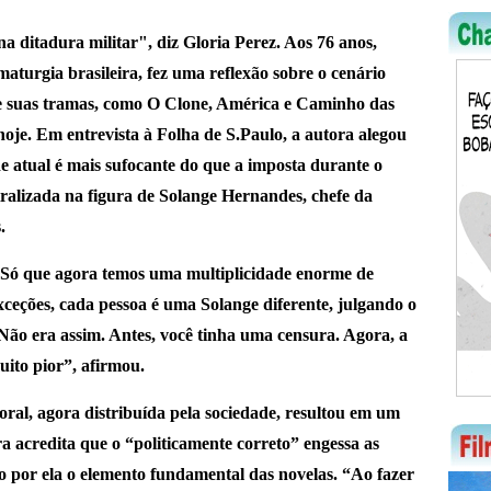
a ditadura militar", diz Gloria Perez.
Aos 76 anos,
aturgia brasileira, fez uma reflexão sobre o cenário
de suas tramas, como O Clone, América e Caminho das
 hoje. Em entrevista à Folha de S.Paulo, a autora alegou
e atual é mais sufocante do que a imposta durante o
tralizada na figura de Solange Hernandes, chefe da
.
 Só que agora temos uma multiplicidade enorme de
exceções, cada pessoa é uma Solange diferente, julgando o
 Não era assim. Antes, você tinha uma censura. Agora, a
uito pior”, afirmou.
al, agora distribuída pela sociedade, resultou em um
 acredita que o “politicamente correto” engessa as
do por ela o elemento fundamental das novelas. “Ao fazer