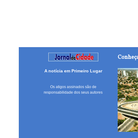
Conheça
A notícia em Primeiro Lugar
Os atigos assinados são de
responsabilidade dos seus autores