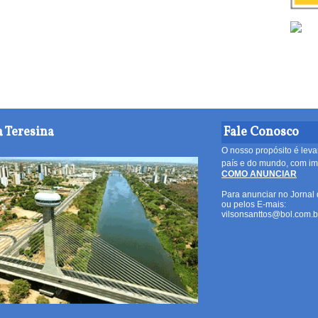
 Teresina
Fale Conosco
O nosso propósito é leva
país e do mundo, com imp
COMO ANUNCIAR
Para anunciar no Jornal 
ou pelos E-mais:
vilsonsanttos@bol.com.b