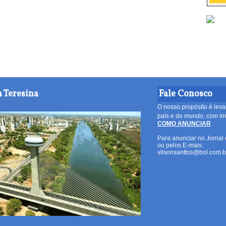
 Teresina
Fale Conosco
O nosso propósito é leva
país e do mundo, com imp
COMO ANUNCIAR
Para anunciar no Jornal 
ou pelos E-mais:
vilsonsanttos@bol.com.b