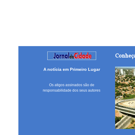
Conheça
A notícia em Primeiro Lugar
Os atigos assinados são de
responsabilidade dos seus autores