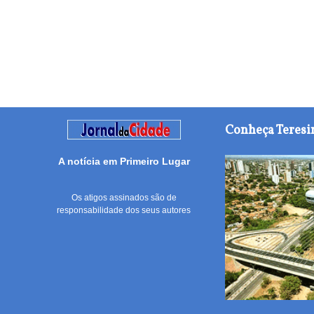
Conheça Teresi
A notícia em Primeiro Lugar
Os atigos assinados são de
responsabilidade dos seus autores