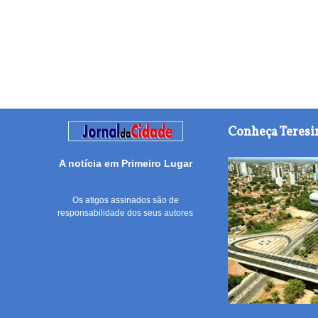
Conheça Teresi
A notícia em Primeiro Lugar
Os atigos assinados são de
responsabilidade dos seus autores